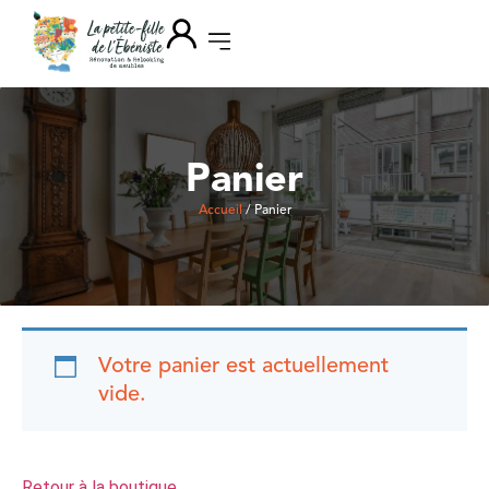
Panier
Accueil
/ Panier
Votre panier est actuellement
vide.
Retour à la boutique